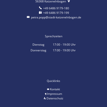
56368
Katzenelnbogen
+49 6486 9179-180
+49 6486 9179-199
petra.popp@stadt-katzenelnbogen.de
Sprechzeiten
Dienstag
17:00
-
19:00
Uhr
Von 17:00 bis 19:00 Uhr
Donnerstag
17:00
-
19:00
Uhr
Von 17:00 bis 19:00 Uhr
Quicklinks
Kontakt
Impressum
Datenschutz