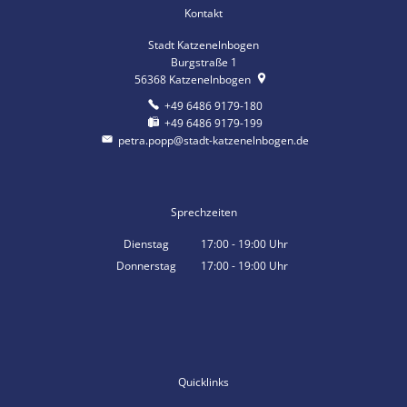
Kontakt
Stadt Katzenelnbogen
Burgstraße 1
56368
Katzenelnbogen
+49 6486 9179-180
+49 6486 9179-199
petra.popp@stadt-katzenelnbogen.de
Sprechzeiten
Dienstag
17:00
-
19:00
Uhr
Von 17:00 bis 19:00 Uhr
Donnerstag
17:00
-
19:00
Uhr
Von 17:00 bis 19:00 Uhr
Quicklinks