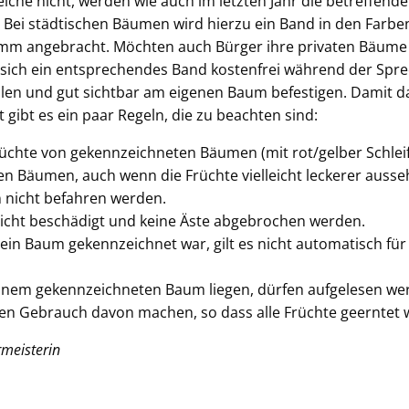
lche nicht, werden wie auch im letzten Jahr die betreffen
Bei städtischen Bäumen wird hierzu ein Band in den Farben
mm angebracht. Möchten auch Bürger ihre privaten Bäume
 sich ein entsprechendes Band kostenfrei während der Spre
len und gut sichtbar am eigenen Baum befestigen. Damit da
 gibt es ein paar Regeln, die zu beachten sind:
rüchte von gekennzeichneten Bäumen (mit rot/gelber Schlei
en Bäumen, auch wenn die Früchte vielleicht leckerer ausse
 nicht befahren werden.
icht beschädigt und keine Äste abgebrochen werden.
 ein Baum gekennzeichnet war, gilt es nicht automatisch f
einem gekennzeichneten Baum liegen, dürfen aufgelesen we
egen Gebrauch davon machen, so dass alle Früchte geerntet
rmeisterin