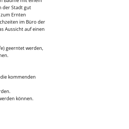
den Bäume mit einem
 der Stadt gut
 zum Ernten
chzeiten im Büro der
s Aussicht auf einen
fe) geerntet werden,
hen.
ür die kommenden
rden.
 werden können.