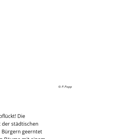
© P.Popp
flückt! Die
 der städtischen
n Bürgern geerntet