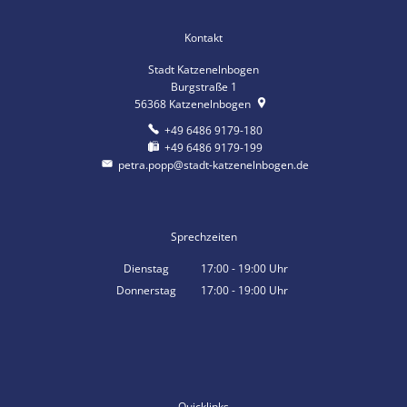
Kontakt
Stadt Katzenelnbogen
Burgstraße 1
56368
Katzenelnbogen
+49 6486 9179-180
+49 6486 9179-199
petra.popp@stadt-katzenelnbogen.de
Sprechzeiten
Dienstag
17:00
-
19:00
Uhr
Von 17:00 bis 19:00 Uhr
Donnerstag
17:00
-
19:00
Uhr
Von 17:00 bis 19:00 Uhr
Quicklinks