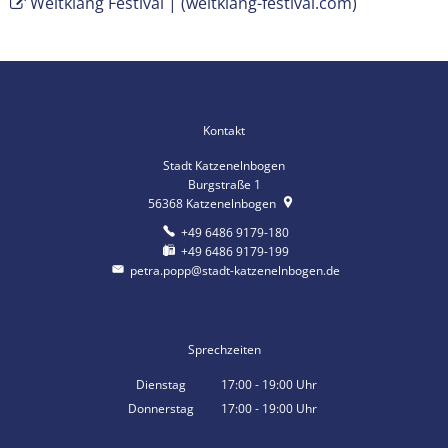
Weltklang Festival | (weltklang-festival.com)
Kontakt
Stadt Katzenelnbogen
Burgstraße 1
56368
Katzenelnbogen
+49 6486 9179-180
+49 6486 9179-199
petra.popp@stadt-katzenelnbogen.de
Sprechzeiten
Dienstag
17:00
-
19:00
Uhr
Von 17:00 bis 19:00 Uhr
Donnerstag
17:00
-
19:00
Uhr
Von 17:00 bis 19:00 Uhr