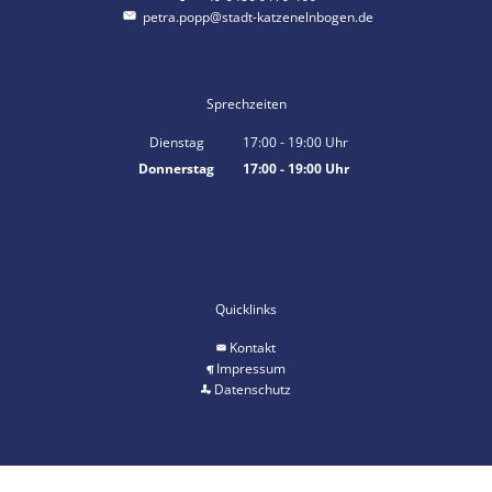
petra.popp@stadt-katzenelnbogen.de
Sprechzeiten
Dienstag
17:00
-
19:00
Uhr
Von 17:00 bis 19:00 Uhr
Donnerstag
17:00
-
19:00
Uhr
Von 17:00 bis 19:00 Uhr
Quicklinks
Kontakt
Impressum
Datenschutz