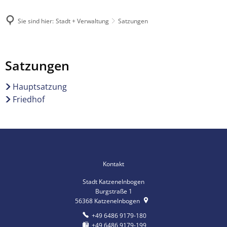
Sie sind hier:
Stadt + Verwaltung
Satzungen
Satzungen
Hauptsatzung
Friedhof
Kontakt
Stadt Katzenelnbogen
Burgstraße 1
56368
Katzenelnbogen
+49 6486 9179-180
+49 6486 9179-199