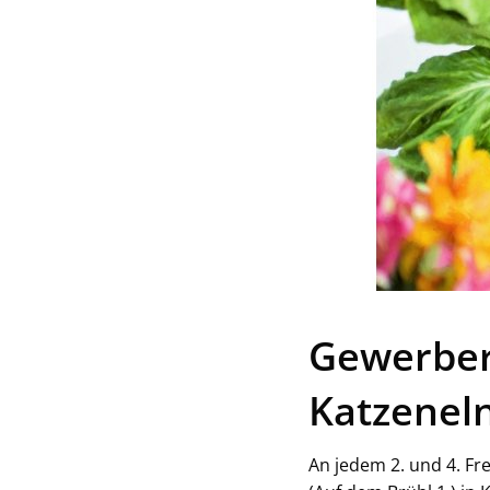
Gewerber
Katzenel
An jedem 2. und 4. Fr