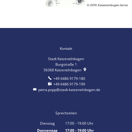
© DFFK Katzenelnbogen-Serres
Kontakt
Stadt Katzenelnbogen
Burgstraße 1
56368
Katzenelnbogen
+49 6486 9179-180
+49 6486 9179-199
petra.popp@stadt-katzenelnbogen.de
Sprechzeiten
Dienstag
17:00
-
19:00
Uhr
Von 17:00 bis 19:00 Uhr
Donnerstag
17:00
-
19:00
Uhr