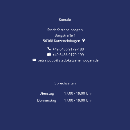
Kontakt
Stadt Katzenelnbogen
Burgstraße 1
56368
Katzenelnbogen
+49 6486 9179-180
+49 6486 9179-199
petra.popp@stadt-katzenelnbogen.de
Sprechzeiten
Dienstag
17:00
-
19:00
Uhr
Von 17:00 bis 19:00 Uhr
Donnerstag
17:00
-
19:00
Uhr
Von 17:00 bis 19:00 Uhr