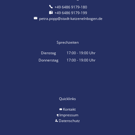
+49 6486 9179-180
+49 6486 9179-199
petra.popp@stadt-katzenelnbogen.de
Sprechzeiten
Dienstag
17:00
-
19:00
Uhr
Von 17:00 bis 19:00 Uhr
Donnerstag
17:00
-
19:00
Uhr
Von 17:00 bis 19:00 Uhr
Quicklinks
Kontakt
Impressum
Datenschutz