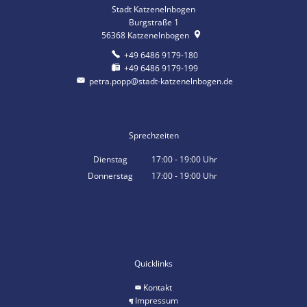
Stadt Katzenelnbogen
Burgstraße 1
56368
Katzenelnbogen
+49 6486 9179-180
+49 6486 9179-199
petra.popp@stadt-katzenelnbogen.de
Sprechzeiten
Dienstag
17:00
-
19:00
Uhr
Von 17:00 bis 19:00 Uhr
Donnerstag
17:00
-
19:00
Uhr
Von 17:00 bis 19:00 Uhr
Quicklinks
Kontakt
Impressum