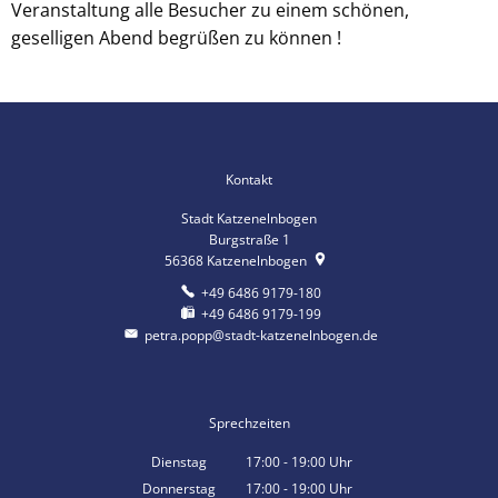
Veranstaltung alle Besucher zu einem schönen,
geselligen Abend begrüßen zu können !
Kontakt
Stadt Katzenelnbogen
Burgstraße 1
56368
Katzenelnbogen
+49 6486 9179-180
+49 6486 9179-199
petra.popp@stadt-katzenelnbogen.de
Sprechzeiten
Dienstag
17:00
-
19:00
Uhr
Von 17:00 bis 19:00 Uhr
Donnerstag
17:00
-
19:00
Uhr