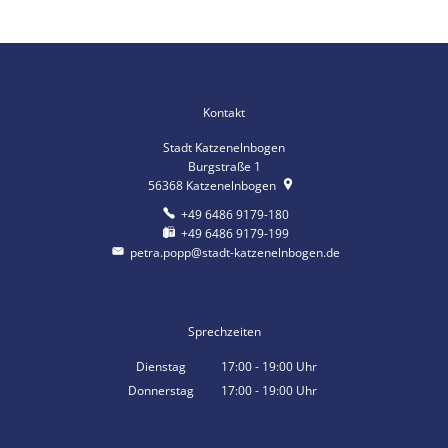
Kontakt
Stadt Katzenelnbogen
Burgstraße 1
56368
Katzenelnbogen
+49 6486 9179-180
+49 6486 9179-199
petra.popp@stadt-katzenelnbogen.de
Sprechzeiten
Dienstag
17:00
-
19:00
Uhr
Von 17:00 bis 19:00 Uhr
Donnerstag
17:00
-
19:00
Uhr
Von 17:00 bis 19:00 Uhr