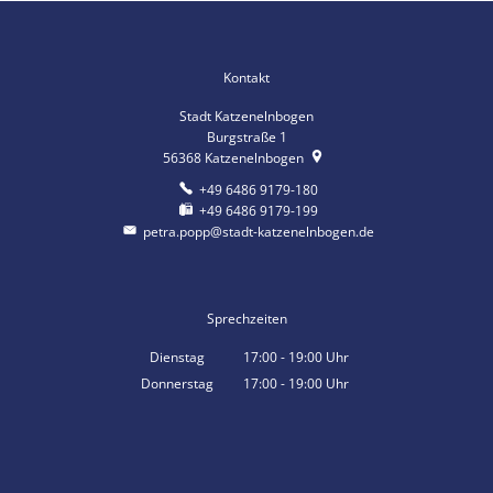
Kontakt
Stadt Katzenelnbogen
Burgstraße 1
56368
Katzenelnbogen
+49 6486 9179-180
+49 6486 9179-199
petra.popp@stadt-katzenelnbogen.de
Sprechzeiten
Dienstag
17:00
-
19:00
Uhr
Von 17:00 bis 19:00 Uhr
Donnerstag
17:00
-
19:00
Uhr
Von 17:00 bis 19:00 Uhr